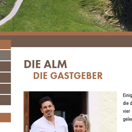
DIE ALM
DIE GASTGEBER
Eini
die 
vier
gele