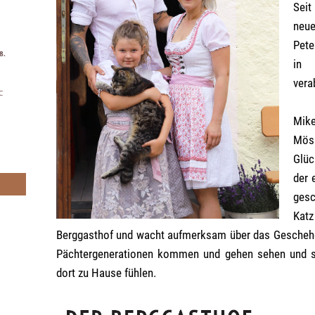
Seit
neue
Pete
8.
in 
vera
C
Mik
Mösl
Glüc
der 
gesc
Kat
Berggasthof und wacht aufmerksam über das Geschehen
Pächtergenerationen kommen und gehen sehen und so 
dort zu Hause fühlen.