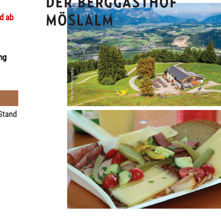
nd ab
ng
 Stand