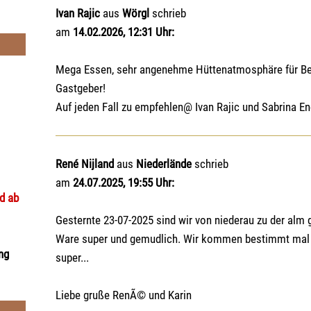
Ivan Rajic
aus
Wörgl
schrieb
am
14.02.2026, 12:31 Uhr:
Mega Essen, sehr angenehme Hüttenatmosphäre für Ber
Gastgeber!
Auf jeden Fall zu empfehlen@ Ivan Rajic und Sabrina E
René Nijland
aus
Niederlände
schrieb
am
24.07.2025, 19:55 Uhr:
nd ab
Gesternte 23-07-2025 sind wir von niederau zu der alm 
Ware super und gemudlich. Wir kommen bestimmt mal w
ng
super...
Liebe gruße RenÃ© und Karin