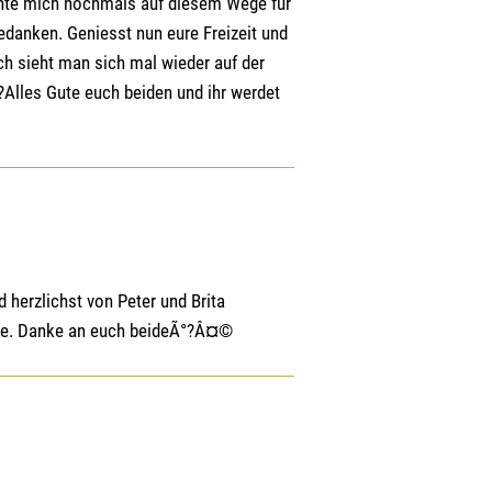
öchte mich nochmals auf diesem Wege für
edanken. Geniesst nun eure Freizeit und
ich sieht man sich mal wieder auf der
Alles Gute euch beiden und ihr werdet
herzlichst von Peter und Brita
use. Danke an euch beideÃ°?Â¤©