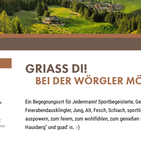
GRIASS DI!
BEI DER WÖRGLER M
Ein Begegnungsort für Jedermann! Sportbegeisterte, Gen
8.
Feierabendausklingler, Jung, Alt, Fesch, Schiach, sport
auspowern, zum feiern, zum wohlfühlen, zum genießen -
C
ölkt
Hausberg" und guad' is. :-)